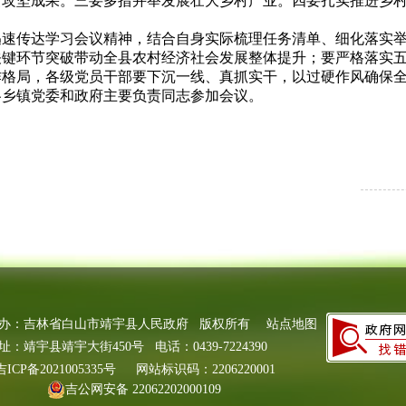
贫攻坚成果。三要多措并举发展壮大乡村产业。四要扎实推进乡
传达学习会议精神，结合自身实际梳理任务清单、细化落实举
关键环节突破带动全县农村经济社会发展整体提升；要严格落实
格局，各级党员干部要下沉一线、真抓实干，以过硬作风确保全
乡镇党委和政府主要负责同志参加会议。
办：吉林省白山市靖宇县人民政府 版权所有
站点地图
址：靖宇县靖宇大街450号 电话：0439-7224390
吉ICP备2021005335号
网站标识码：2206220001
吉公网安备 22062202000109