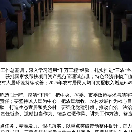
作总基调，深入学习运用“千万工程”经验，扎实推进“三农”各
开展，获批国家级帮扶项目资产规范管理试点县；特色经济作物产值达4
，农村人居环境持续改善；2025年农村居民人均可支配收入增速6
透“上情”、摸清“下情”，把中央、省委、市委政策要求与靖
治责任；要坚持以人民为中心，把农民增收、农村发展作为核心目
经验，打造生态宜居和美乡村；要强化党建引领，推动自治、法
责任链条、激励担当作为、锤炼过硬作风、讲究工作方法、营造浓
。
重点任务，精准发力、狠抓落实，以重点突破带动整体提升，奋