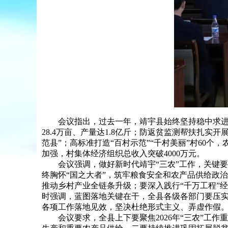
会议指出，过去一年，靖宇县始终坚持稳中求进工
28.4万亩、产量达1.8亿斤；防返贫监测帮扶扎实
范县”；高标准打造“百村示范”“千村美丽”村60个
加强，村集体经济组织总收入突破4000万元。
会议强调，做好新时代靖宇“三农”工作，关键要吃
终胸怀“国之大者”，筑牢粮食安全和农产品供给政
推动乡村产业全链条升级；要深入践行“千万工程”
时强调，蓝图落地关键在干，全县各级各部门要压实
各项工作落地见效，坚决杜绝形式主义、弄虚作假
会议要求，全县上下要聚焦2026年“三农”工作