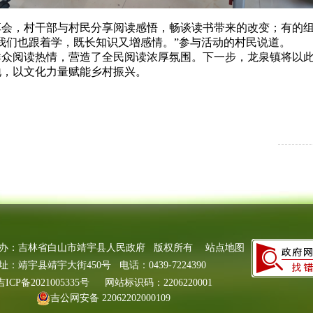
，村干部与村民分享阅读感悟，畅谈读书带来的改变；有的组
我们也跟着学，既长知识又增感情。”参与活动的村民说道。
阅读热情，营造了全民阅读浓厚氛围。下一步，龙泉镇将以此
地，以文化力量赋能乡村振兴。
办：吉林省白山市靖宇县人民政府 版权所有
站点地图
址：靖宇县靖宇大街450号 电话：0439-7224390
吉ICP备2021005335号
网站标识码：2206220001
吉公网安备 22062202000109
号