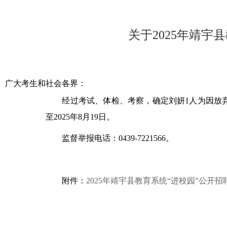
关于2025年靖
广大考生和社会各界：
经过考试、体检、考察，确定刘妍
1
人
为因放
至
202
5
年
8
月
19
日。
监督举报电话：
0439-7221566
。
附件：
2025
年靖宇县教育系统“进校园”公开招